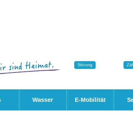
Störung
Zäh
s
Wasser
E-Mobilität
S