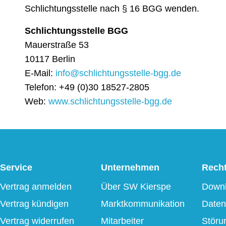
Schlichtungsstelle nach § 16 BGG wenden.
Schlichtungsstelle BGG
Mauerstraße 53
10117 Berlin
E-Mail:
info@schlichtungsstelle-bgg.de
Telefon: +49 (0)30 18527-2805
Web:
www.schlichtungsstelle-bgg.de
Service
Unternehmen
Recht
Vertrag anmelden
Über SW Kierspe
Down
Vertrag kündigen
Marktkommunikation
Daten
Vertrag widerrufen
Mitarbeiter
Störu