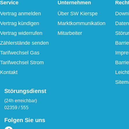
Service
Unternehmen
Recht
Vertrag anmelden
Über SW Kierspe
Down
Vertrag kündigen
Marktkommunikation
Daten
Vertrag widerrufen
Mitarbeiter
Störu
Zählerstände senden
Barrie
Tarifwechsel Gas
Impr
Tarifwechsel Strom
Barri
Kontakt
Leich
Sitem
Störungsdienst
(24h erreichbar)
02359 / 555
Folgen Sie uns