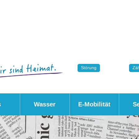
Störung
Zäh
s
Wasser
E-Mobilität
S