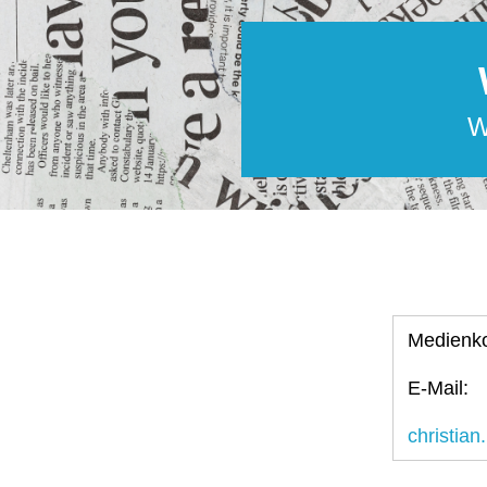
W
Medienk
E-Mail:
christia