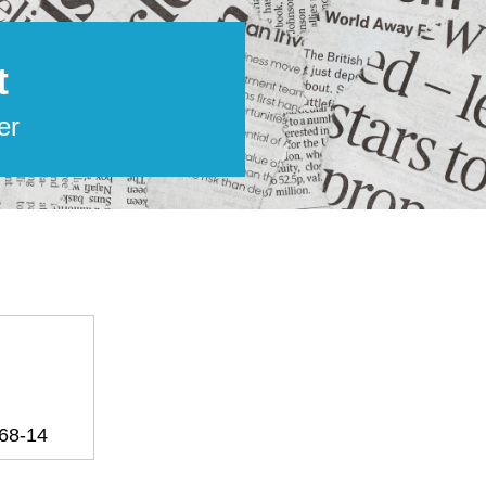
t
er
68-14