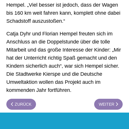
Hempel. „Viel besser ist jedoch, dass der Wagen
bis 160 km weit fahren kann, komplett ohne dabei
Schadstoff auszustoßen.“
Catja Dyhr und Florian Hempel freuten sich im
Anschluss an die Doppelstunde über die tolle
Mitarbeit und das große Interesse der Kinder: „Mir
hat der Unterricht richtig Spaß gemacht und den
Kindern sicherlich auch“, war sich Hempel sicher.
Die Stadtwerke Kierspe und die Deutsche
Umweltaktion wollen das Projekt auch im
kommenden Jahr fortführen.
PREVIOUS ARTICLE: STADTWERKE LESEN GAS- UND WASS
NEXT ARTICLE:
ZURÜCK
WEITER