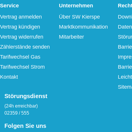
Service
Unternehmen
Recht
Vertrag anmelden
Über SW Kierspe
Down
Vertrag kündigen
Marktkommunikation
Daten
Vertrag widerrufen
Mitarbeiter
Störu
Zählerstände senden
Barrie
Tarifwechsel Gas
Impr
Tarifwechsel Strom
Barri
Kontakt
Leich
Sitem
Störungsdienst
(24h erreichbar)
02359 / 555
Folgen Sie uns